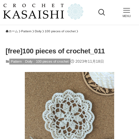
MENU
ホーム
Pattern
Doily
100 pieces of crochet
[free]100 pieces of crochet_011
2023年11月18日
Pattern
Doily
100 pieces of crochet