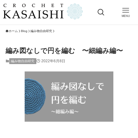
MENU
ホーム
Blog
編み物自由研究
編み図なしで円を編む 〜細編み編〜
2022年6月8日
編み物自由研究