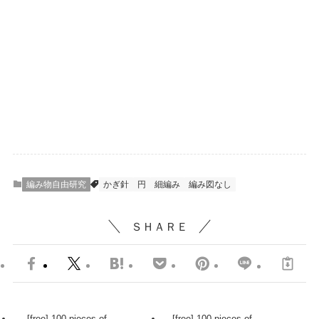
編み物自由研究
かぎ針
円
細編み
編み図なし
ＳＨＡＲＥ
[free] 100 pieces of
[free] 100 pieces of