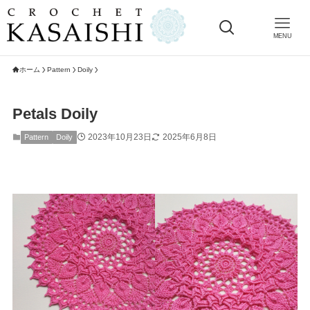
MENU
ホーム
Pattern
Doily
Petals Doily
2023年10月23日
2025年6月8日
Pattern
Doily