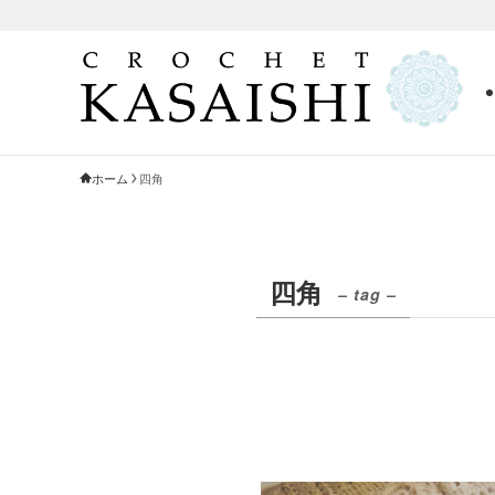
ホーム
四角
四角
– tag –